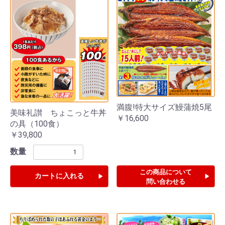
満腹!特大サイズ鰻蒲焼5尾
美味礼讃 ちょこっと牛丼
￥16,600
の具（100食）
￥39,800
数量
この商品について
カートに入れる
問い合わせる