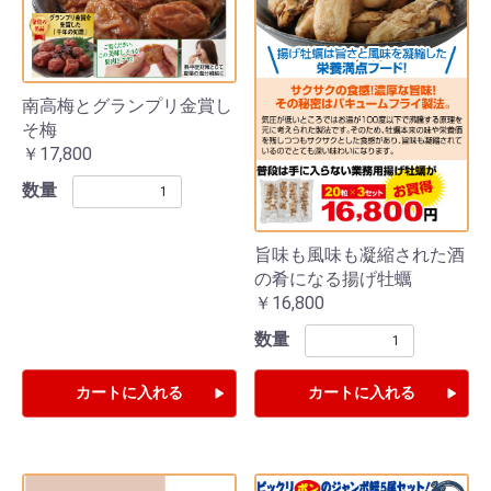
南高梅とグランプリ金賞し
そ梅
￥17,800
数量
旨味も風味も凝縮された酒
の肴になる揚げ牡蠣
￥16,800
数量
カートに入れる
カートに入れる