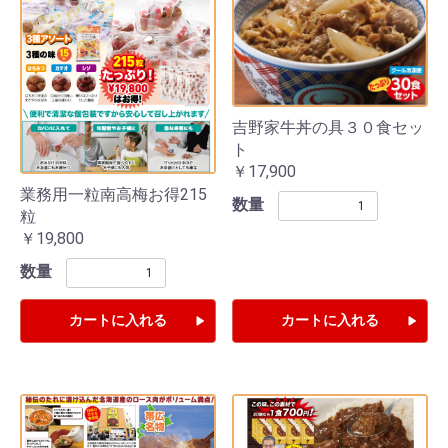
吉野家牛丼の具３０食セッ
ト
￥17,900
業務用一粒南高梅お得215
数量
粒
￥19,800
数量
カートに入れる
カートに入れる