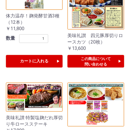
体力温存！麹発酵甘酒3種
（12本）
￥11,800
美味礼讃 四元豚厚切りロ
数量
ースカツ（20枚）
￥13,600
この商品について
カートに入れる
問い合わせる
美味礼讃 特製塩麹だれ厚切
り牛ロースステーキ