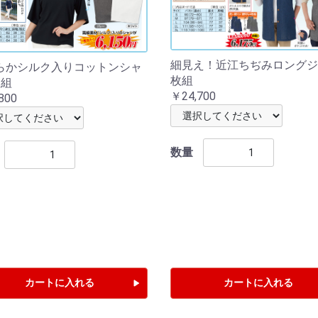
細見え！近江ちぢみロングジ
らかシルク入りコットンシャ
枚組
枚組
￥24,700
800
数量
カートに入れる
カートに入れる