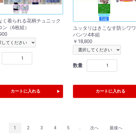
なく着られる花柄チュニック
ロン（6枚組）
ユッタリはきこなす防シワワ
900
パンツ4本組
￥18,800
数量
カートに入れる
カートに入れる
1
2
3
4
5
...
次へ
最後へ