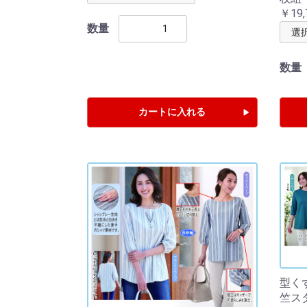
￥19,
数量
数量
カートに入れる
型く
竺ス