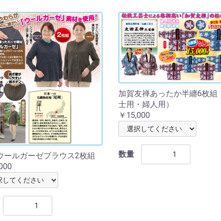
加賀友禅あったか半纏6枚組
士用・婦人用）
￥15,000
数量
ウールガーゼブラウス2枚組
000