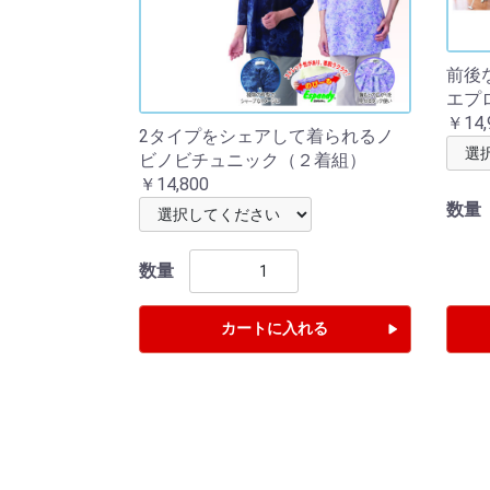
前後
エプ
￥14,
2タイプをシェアして着られるノ
ビノビチュニック（２着組）
￥14,800
数量
数量
カートに入れる