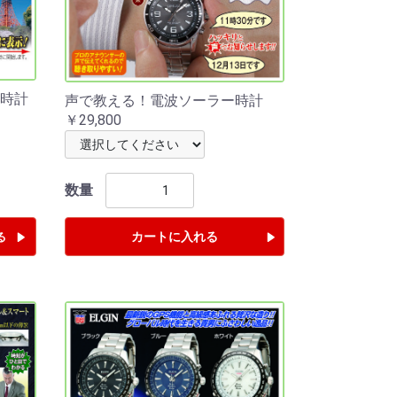
時計
声で教える！電波ソーラー時計
￥29,800
数量
カートに入れる
る