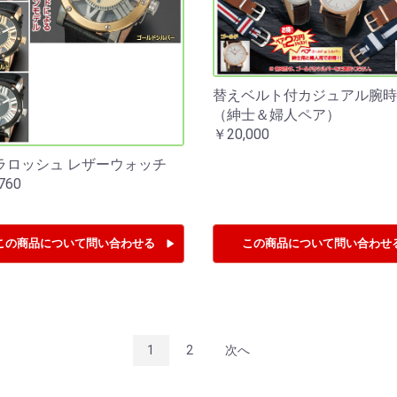
替えベルト付カジュアル腕
（紳士＆婦人ペア）
￥20,000
ラロッシュ レザーウォッチ
760
この商品について
問い合わせる
この商品について
問い合わせ
1
2
次へ