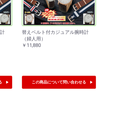
時計
替えベルト付カジュアル腕時計
（婦人用）
￥11,880
る
この商品について
問い合わせる