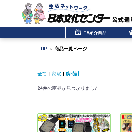
TV紹介商品
TOP
商品一覧ページ
全て
|
家電
|
腕時計
24件
の商品が見つかりました