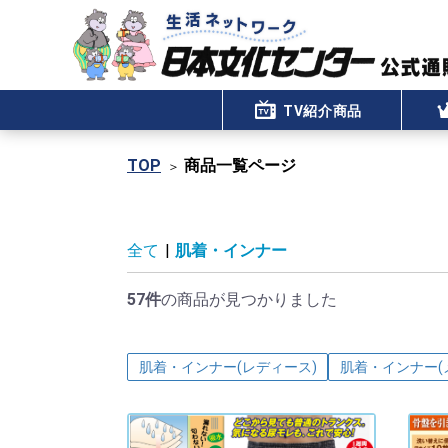
TV紹介商品
TOP
商品一覧ページ
全て
|
肌着・インナー
57件
の商品が見つかりました
肌着・インナー(レディース)
肌着・インナー(