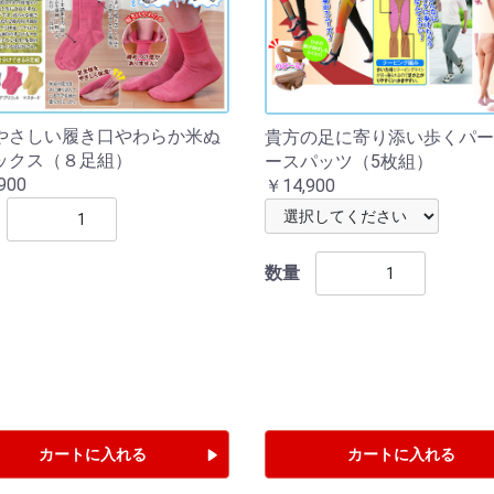
やさしい履き口やわらか米ぬ
貴方の足に寄り添い歩くパー
ックス（８足組）
ースパッツ（5枚組）
900
￥14,900
数量
カートに入れる
カートに入れる