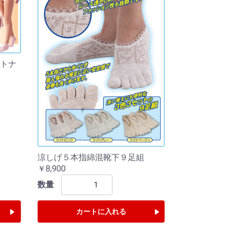
トナ
涼しげ５本指綿混靴下９足組
￥8,900
数量
カートに入れる