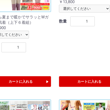
￥13,800
ら夏まで暖かでサラッとWガ
数量
肌着（上下６着組）
900
カートに入れる
カートに入れる