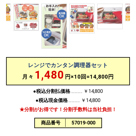
レンジでカンタン調理器セット
1,480
月々
円×10回=14,800円
●税込分割払価格
￥14,800
●税込現金価格
￥14,800
★分割がお得です！分割手数料は当社負担！
商品番号
57019-000