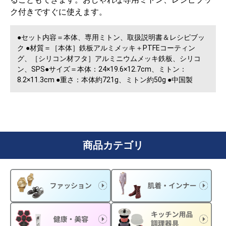
ク付きですぐに使えます。
●セット内容＝本体、専用ミトン、取扱説明書＆レシピブッ
ク ●材質＝［本体］鉄板アルミメッキ＋PTFEコーティン
グ、［シリコン材フタ］アルミニウムメッキ鉄板、シリコ
ン、SPS●サイズ＝本体：24×19.6×12.7cm、ミトン：
8.2×11.3cm ●重さ：本体約721g、ミトン約50g ●中国製
商品カテゴリ