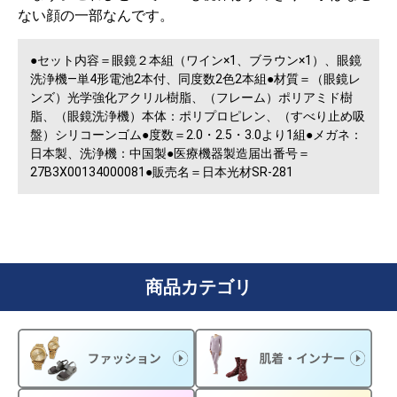
ない顔の一部なんです。
●セット内容＝眼鏡２本組（ワイン×1、ブラウン×1）、眼鏡
洗浄機―単4形電池2本付、同度数2色2本組●材質＝（眼鏡レ
ンズ）光学強化アクリル樹脂、（フレーム）ポリアミド樹
脂、（眼鏡洗浄機）本体：ポリプロピレン、（すべり止め吸
盤）シリコーンゴム●度数＝2.0・2.5・3.0より1組●メガネ：
日本製、洗浄機：中国製●医療機器製造届出番号＝
27B3X00134000081●販売名＝日本光材SR-281
商品カテゴリ