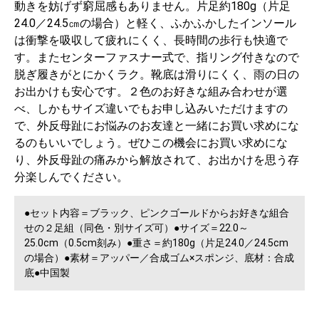
動きを妨げず窮屈感もありません。片足約180g（片足
24.0／24.5㎝の場合）と軽く、ふかふかしたインソール
は衝撃を吸収して疲れにくく、長時間の歩行も快適で
す。またセンターファスナー式で、指リング付きなので
脱ぎ履きがとにかくラク。靴底は滑りにくく、雨の日の
お出かけも安心です。２色のお好きな組み合わせが選
べ、しかもサイズ違いでもお申し込みいただけますの
で、外反母趾にお悩みのお友達と一緒にお買い求めにな
るのもいいでしょう。ぜひこの機会にお買い求めにな
り、外反母趾の痛みから解放されて、お出かけを思う存
分楽しんでください。
●セット内容＝ブラック、ピンクゴールドからお好きな組合
せの２足組（同色・別サイズ可）●サイズ＝22.0～
25.0cm（0.5cm刻み）●重さ＝約180g（片足24.0／24.5cm
の場合）●素材＝アッパー／合成ゴム×スポンジ、底材：合成
底●中国製