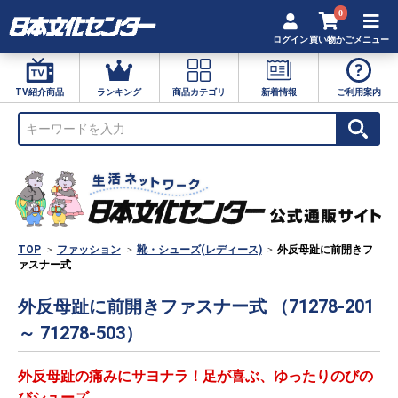
0
ログイン
買い物かご
メニュー
TV紹介商品
ランキング
商品カテゴリ
新着情報
ご利用案内
TOP
ファッション
靴・シューズ(レディース)
外反母趾に前開きフ
ァスナー式
外反母趾に前開きファスナー式 （71278-201
～ 71278-503）
外反母趾の痛みにサヨナラ！足が喜ぶ、ゆったりのびの
びシューズ。