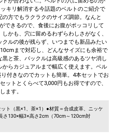
ルトが合わない…。ベルトの穴に留めるのが
スッキリ解消する今話題のベルトのご紹介で
配の方でもラクラクのサイズ調節。なんと
節ができるので、食後にお腹がポッコリして
。しかも、穴に留めるわずらわしさがなく、
ックルの後が残らず、いつまでも新品みたい
10cmまで対応し、どんなサイズにも余裕で
な黒と茶、バックルは高級感のあるツヤ消し
ルからカジュアルまで幅広く使えます。ベル
目盛り付きなのでカットも簡単。4本セットでお
セットとくらべて3,000円もお得ですので、
めします。
ット（黒×1、茶×1）●材質＝合成皮革、ニッケ
130×幅3×高さ2cm（70cm～120cm対