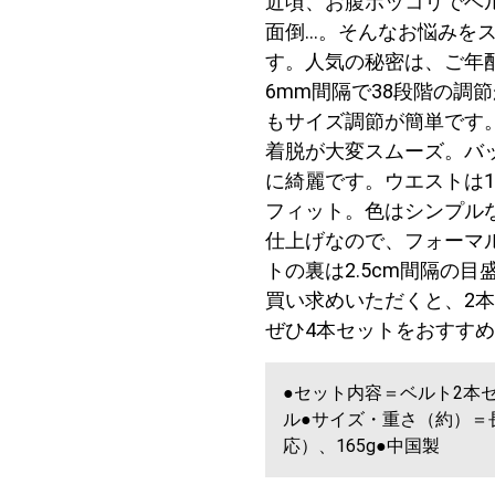
近頃、お腹ポッコリでベ
面倒…。そんなお悩みを
す。人気の秘密は、ご年
6mm間隔で38段階の調
もサイズ調節が簡単です
着脱が大変スムーズ。バ
に綺麗です。ウエストは1
フィット。色はシンプル
仕上げなので、フォーマ
トの裏は2.5cm間隔の
買い求めいただくと、2本
ぜひ4本セットをおすす
●セット内容＝ベルト2本セ
ル●サイズ・重さ（約）＝長さ
応）、165g●中国製