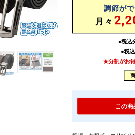
調節がで
2,2
月々
●税込
●税
★分割がお
この商