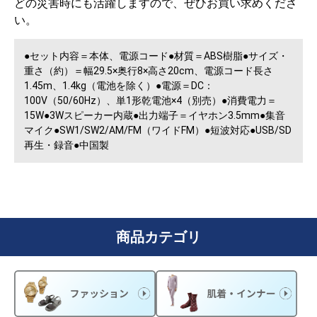
どの災害時にも活躍しますので、ぜひお買い求めくださ
い。
●セット内容＝本体、電源コード●材質＝ABS樹脂●サイズ・
重さ（約）＝幅29.5×奥行8×高さ20cm、電源コード長さ
1.45m、1.4kg（電池を除く）●電源＝DC：
100V（50/60Hz）、単1形乾電池×4（別売）●消費電力＝
15W●3Wスピーカー内蔵●出力端子＝イヤホン3.5mm●集音
マイク●SW1/SW2/AM/FM（ワイドFM）●短波対応●USB/SD
再生・録音●中国製
商品カテゴリ