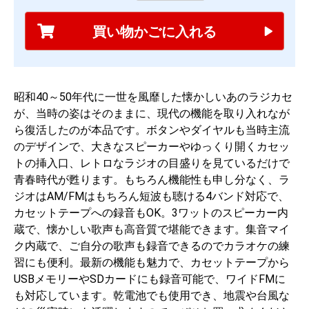
買い物かごに入れる
昭和40～50年代に一世を風靡した懐かしいあのラジカセ
が、当時の姿はそのままに、現代の機能を取り入れなが
ら復活したのが本品です。ボタンやダイヤルも当時主流
のデザインで、大きなスピーカーやゆっくり開くカセッ
トの挿入口、レトロなラジオの目盛りを見ているだけで
青春時代が甦ります。もちろん機能性も申し分なく、ラ
ジオはAM/FMはもちろん短波も聴ける4バンド対応で、
カセットテープへの録音もOK。3ワットのスピーカー内
蔵で、懐かしい歌声も高音質で堪能できます。集音マイ
ク内蔵で、ご自分の歌声も録音できるのでカラオケの練
習にも便利。最新の機能も魅力で、カセットテープから
USBメモリーやSDカードにも録音可能で、ワイドFMに
も対応しています。乾電池でも使用でき、地震や台風な